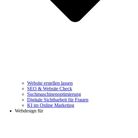
Website erstellen lassen
SEO & Website Check
Suchmaschinenoptimierung
Digitale Sichtbarbeit für Frauen
KI im Online Marketing
Webdesign für