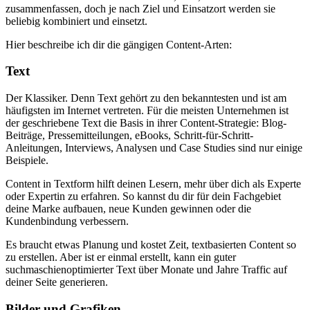
zusammenfassen, doch je nach Ziel und Einsatzort werden sie
beliebig kombiniert und einsetzt.
Hier beschreibe ich dir die gängigen Content-Arten:
Text
Der Klassiker. Denn Text gehört zu den bekanntesten und ist am
häufigsten im Internet vertreten. Für die meisten Unternehmen ist
der geschriebene Text die Basis in ihrer Content-Strategie: Blog-
Beiträge, Pressemitteilungen, eBooks, Schritt-für-Schritt-
Anleitungen, Interviews, Analysen und Case Studies sind nur einige
Beispiele.
Content in Textform hilft deinen Lesern, mehr über dich als Experte
oder Expertin zu erfahren. So kannst du dir für dein Fachgebiet
deine Marke aufbauen, neue Kunden gewinnen oder die
Kundenbindung verbessern.
Es braucht etwas Planung und kostet Zeit, textbasierten Content so
zu erstellen. Aber ist er einmal erstellt, kann ein guter
suchmaschienoptimierter Text über Monate und Jahre Traffic auf
deiner Seite generieren.
Bilder und Grafiken