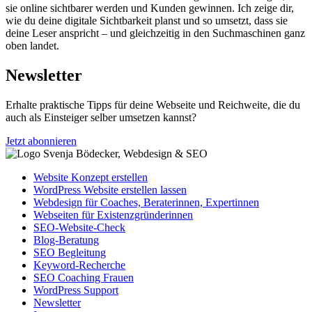
sie online sichtbarer werden und Kunden gewinnen. Ich zeige dir,
wie du deine digitale Sichtbarkeit planst und so umsetzt, dass sie
deine Leser anspricht – und gleichzeitig in den Suchmaschinen ganz
oben landet.
Newsletter
Erhalte praktische Tipps für deine Webseite und Reichweite, die du
auch als Einsteiger selber umsetzen kannst?
Jetzt abonnieren
Website Konzept erstellen
WordPress Website erstellen lassen
Webdesign für Coaches, Beraterinnen, Expertinnen
Webseiten für Existenzgründerinnen
SEO-Website-Check
Blog-Beratung
SEO Begleitung
Keyword-Recherche
SEO Coaching Frauen
WordPress Support
Newsletter