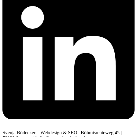
Svenja Bödecker – Webdesign & SEO | Böhmisreuteweg 45 |