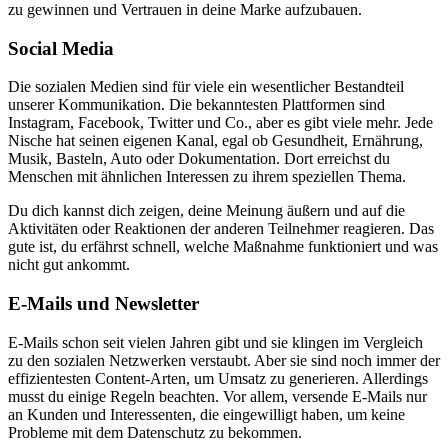
zu gewinnen und Vertrauen in deine Marke aufzubauen.
Social Media
Die sozialen Medien sind für viele ein wesentlicher Bestandteil
unserer Kommunikation. Die bekanntesten Plattformen sind
Instagram, Facebook, Twitter und Co., aber es gibt viele mehr. Jede
Nische hat seinen eigenen Kanal, egal ob Gesundheit, Ernährung,
Musik, Basteln, Auto oder Dokumentation. Dort erreichst du
Menschen mit ähnlichen Interessen zu ihrem speziellen Thema.
Du dich kannst dich zeigen, deine Meinung äußern und auf die
Aktivitäten oder Reaktionen der anderen Teilnehmer reagieren. Das
gute ist, du erfährst schnell, welche Maßnahme funktioniert und was
nicht gut ankommt.
E-Mails und Newsletter
E-Mails schon seit vielen Jahren gibt und sie klingen im Vergleich
zu den sozialen Netzwerken verstaubt. Aber sie sind noch immer der
effizientesten Content-Arten, um Umsatz zu generieren. Allerdings
musst du einige Regeln beachten. Vor allem, versende E-Mails nur
an Kunden und Interessenten, die eingewilligt haben, um keine
Probleme mit dem Datenschutz zu bekommen.