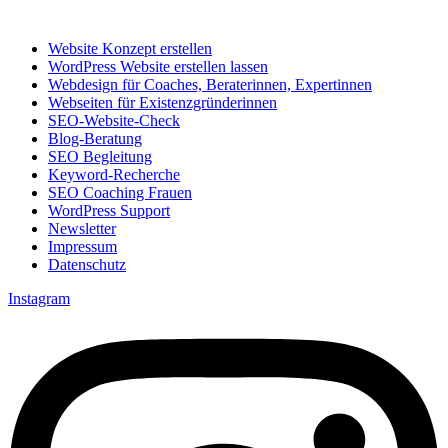
Website Konzept erstellen
WordPress Website erstellen lassen
Webdesign für Coaches, Beraterinnen, Expertinnen
Webseiten für Existenzgründerinnen
SEO-Website-Check
Blog-Beratung
SEO Begleitung
Keyword-Recherche
SEO Coaching Frauen
WordPress Support
Newsletter
Impressum
Datenschutz
Instagram