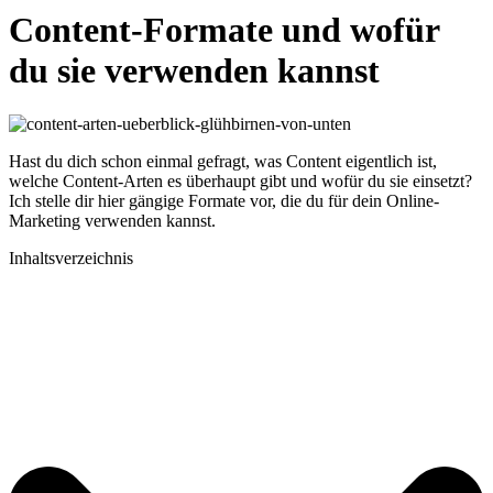
Content-Formate und wofür
du sie verwenden kannst
Hast du dich schon einmal gefragt, was Content eigentlich ist,
welche Content-Arten es überhaupt gibt und wofür du sie einsetzt?
Ich stelle dir hier gängige Formate vor, die du für dein Online-
Marketing verwenden kannst.
Inhaltsverzeichnis