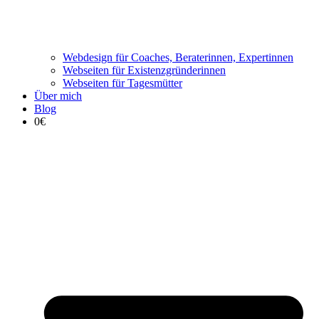
Webdesign für Coaches, Beraterinnen, Expertinnen
Webseiten für Existenzgründerinnen
Webseiten für Tagesmütter
Über mich
Blog
0€