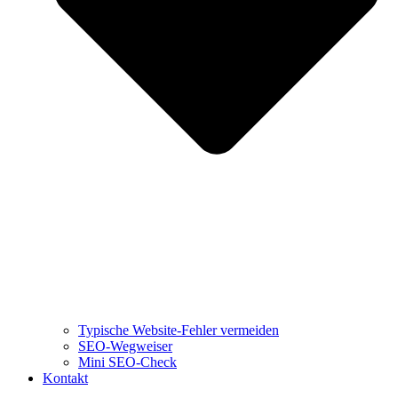
Typische Website-Fehler vermeiden
SEO-Wegweiser
Mini SEO-Check
Kontakt