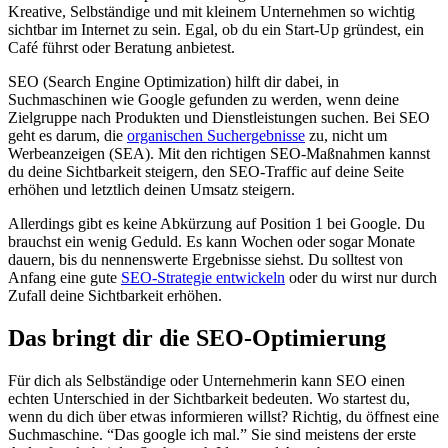
Kreative, Selbständige und mit kleinem Unternehmen so wichtig
sichtbar im Internet zu sein. Egal, ob du ein Start-Up gründest, ein
Café führst oder Beratung anbietest.
SEO (Search Engine Optimization) hilft dir dabei, in
Suchmaschinen wie Google gefunden zu werden, wenn deine
Zielgruppe nach Produkten und Dienstleistungen suchen. Bei SEO
geht es darum, die
organischen Suchergebnisse
zu, nicht um
Werbeanzeigen (SEA). Mit den richtigen SEO-Maßnahmen kannst
du deine Sichtbarkeit steigern, den SEO-Traffic auf deine Seite
erhöhen und letztlich deinen Umsatz steigern.
Allerdings gibt es keine Abkürzung auf Position 1 bei Google. Du
brauchst ein wenig Geduld. Es kann Wochen oder sogar Monate
dauern, bis du nennenswerte Ergebnisse siehst. Du solltest von
Anfang eine gute
SEO-Strategie entwickeln
oder du wirst nur durch
Zufall deine Sichtbarkeit erhöhen.
Das bringt dir die SEO-Optimierung
Für dich als Selbständige oder Unternehmerin kann SEO einen
echten Unterschied in der Sichtbarkeit bedeuten. Wo startest du,
wenn du dich über etwas informieren willst? Richtig, du öffnest eine
Suchmaschine. “Das google ich mal.” Sie sind meistens der erste