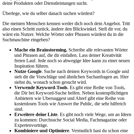
deine Produkten oder Dienstleistungen sucht.
Überlege, wie du selber danach suchen würdest?
Die meisten Menschen kennen weder dich noch dein Angebot. Tritt
also einen Schritt zurück, ändere den Blickwinkel. Stell dir vor, du
wärst ein Nutzer. Welche Wörter oder Phrasen würdest du in die
Suchmaschine eingeben?
Mache ein Brainstorming.
Schreibe alle relevanten Wörter
und Phrasen auf, die dir einfallen. Lass deiner Kreativität
freien Lauf. Jede noch so abwegige Idee kann zu einer neuen
Inspiration führen.
Nutze Google
. Suche nach deinen Keywords in Google und
sieh dir die Vorschläge und ähnlichen Suchanfragen an. Hier
siehst du, wonach schon gesucht wird.
Verwende Keyword-Tools
. Es gibt eine Reihe von Tools,
die Dir bei Keyword-Suche helfen. Neben kostenpflichtigen
Anbietern wie Ubersuggest und Ahref gibt eine Reihe von
kostenlosen Tools wie Answer the Public, die sehr hilfreich
sind.
Erweitere deine Liste
. Es gibt noch viele Wege, um an Ideen
zu kommen: Durchsuche Social Media, Fachmagazine oder
Expertenvorträge.
Kombiniere und Optimiere
. Vermutlich hast du schon eine